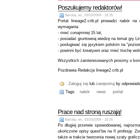
Poszukujemy redaktorów!
Barclay, wt., 03/10/2009 - 18:35
Portal lineage2.crib.pl prowadzi nabór na
wymagania:
- mieć conajmniej 15 lat,
- posiadać gruntowną wiedzę na temat gry Li
- posługiwać się językiem polskim na "poziom
- powinni być kreatywni oraz mieć trochę wo
Wszystkich zainteresowanych prosimy o konta
Pozdrawia Redakcja lineage2.crib.pl
Zaloguj się
lub
zarejestruj
by odpowiad
Tags:
nabór
news
portal
Prace nad stroną ruszają!
Barclay, wt., 03/10/2009 - 18:26
Po długiej przerwie spowodowanej, najrozm
ukończone opisy quest'ów na II profesję. Zos
także w trakcie tworzenia nowej szaty graficz