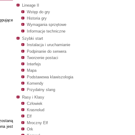
Lineage II
Wstęp do gry
Historia gry
ępujące
Wymagania sprzętowe
Informacje techniczne
Szybki start
Instalacja i uruchamianie
Podpinanie do serwera
Tworzenie postaci
Interfejs
Mapa
Podstawowa klawiszologia
Komendy
Przydatny slang
Rasy i Klasy
Człowiek
Krasnolud
Elf
zostaną
Mroczny Elf
ona jest
Ork