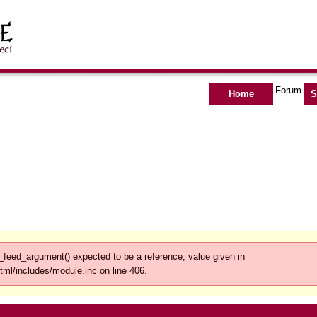
Forum
Home
S
feed_argument() expected to be a reference, value given in
tml/includes/module.inc on line 406.