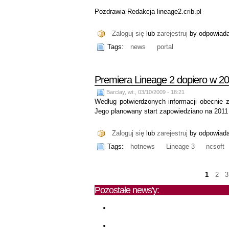
Pozdrawia Redakcja lineage2.crib.pl
Zaloguj się
lub
zarejestruj
by odpowiad
Tags:
news
portal
Premiera Lineage 2 dopiero w 201
Barclay, wt., 03/10/2009 - 18:21
Według potwierdzonych informacji obecnie 
Jego planowany start zapowiedziano na 2011 
Zaloguj się
lub
zarejestruj
by odpowiad
Tags:
hotnews
Lineage 3
ncsoft
1
2
3
Pozostałe news'y: