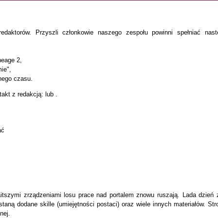
 redaktorów. Przyszli członkowie naszego zespołu powinni spełniać nast
neage 2,
ie",
lnego czasu.
kt z redakcją: lub .
ać
aitszymi zrządzeniami losu prace nad portalem znowu ruszają. Lada dzień 
taną dodane skille (umiejętności postaci) oraz wiele innych materiałów. Str
nej.