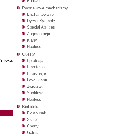
Kamael
Podstawowe mechanizmy
Enchantowanie
Dyes i Symbole
Special Abilities
Augmentacja
Klany
Nobless
Questy
9 roku.
I profesja
II profesja
III profesja
Level klanu
Zwierzak
Subklasa
Nobless
Biblioteka
Ekwipunek
Skille
Cresty
Galeria