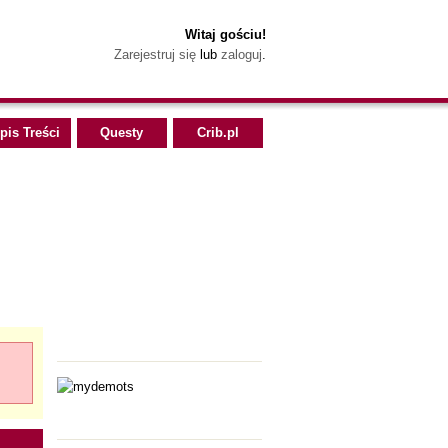
Witaj gościu!
Zarejestruj się
lub
zaloguj
.
pis Treści
Questy
Crib.pl
Polecamy
Polecamy