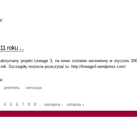
ać
1 roku ...
zatrzymany projekt Lineage 3, na nowo zostanie wznowiony w styczniu 200
rok. Szczegóły możecie przeczytać tu: http://lineage3.wordpress.com/
ać
premiera
sensacja
4
5
6
7
8
9
…
następna ›
ostatnia »