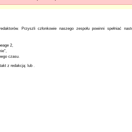
 redaktorów. Przyszli członkowie naszego zespołu powinni spełniać nast
neage 2,
ie",
lnego czasu.
kt z redakcją: lub .