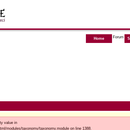
Forum
Home
S
ty value in
html/modules/taxonomy/taxonomy.module on line 1388.