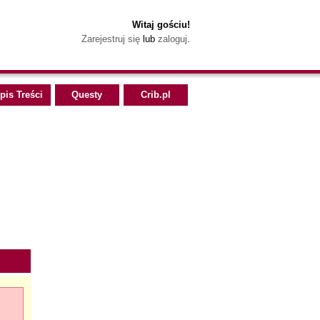
Witaj gościu!
Zarejestruj się
lub
zaloguj
.
pis Treści
Questy
Crib.pl