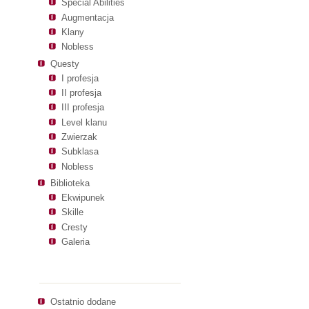
Special Abilities
Augmentacja
Klany
Nobless
Questy
I profesja
II profesja
III profesja
Level klanu
Zwierzak
Subklasa
Nobless
Biblioteka
Ekwipunek
Skille
Cresty
Galeria
Nawigacja
Ostatnio dodane