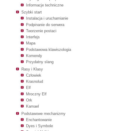
Informacje techniczne
Szybki start
Instalacja i uruchamianie
Podpinanie do serwera
Tworzenie postaci
Interfejs
Mapa
Podstawowa klawiszologia
Komendy
Przydatny slang
Rasy i Klasy
Człowiek
Krasnolud
Elf
Mroczny Elf
Ork
Kamael
Podstawowe mechanizmy
Enchantowanie
Dyes i Symbole