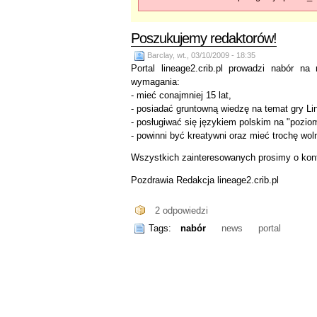
Poszukujemy redaktorów!
Barclay, wt., 03/10/2009 - 18:35
Portal lineage2.crib.pl prowadzi nabór na
wymagania:
- mieć conajmniej 15 lat,
- posiadać gruntowną wiedzę na temat gry Li
- posługiwać się językiem polskim na "poziom
- powinni być kreatywni oraz mieć trochę wo
Wszystkich zainteresowanych prosimy o konta
Pozdrawia Redakcja lineage2.crib.pl
2 odpowiedzi
Tags:
nabór
news
portal