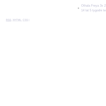
Othala Freya 3x 2
14 lat 5 tygodni t
RSS
,
XHTML
,
CSS
|