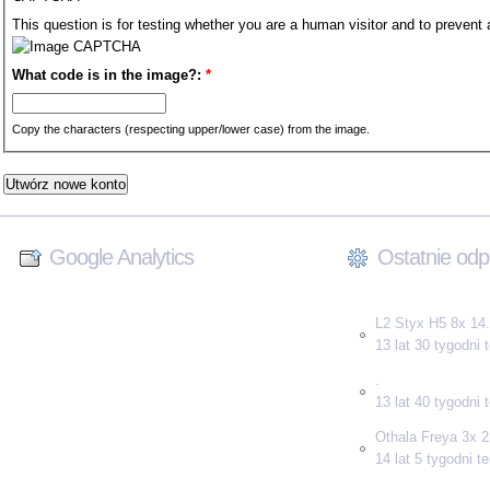
This question is for testing whether you are a human visitor and to preve
What code is in the image?:
*
Copy the characters (respecting upper/lower case) from the image.
Google Analytics
Ostatnie odp
L2 Styx H5 8x 14.
13 lat 30 tygodni
.
13 lat 40 tygodni
Othala Freya 3x 2
14 lat 5 tygodni t