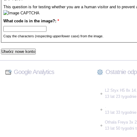
This question is for testing whether you are a human visitor and to preve
What code is in the image?:
*
Copy the characters (respecting upper/lower case) from the image.
Google Analytics
Ostatnie odp
L2 Styx H5 8x 14.
13 lat 23 tygodni
.
13 lat 33 tygodni
Othala Freya 3x 2
13 lat 50 tygodni