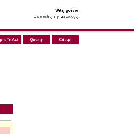
Witaj gościu!
Zarejestruj się
lub
zaloguj
.
pis Treści
Questy
Crib.pl