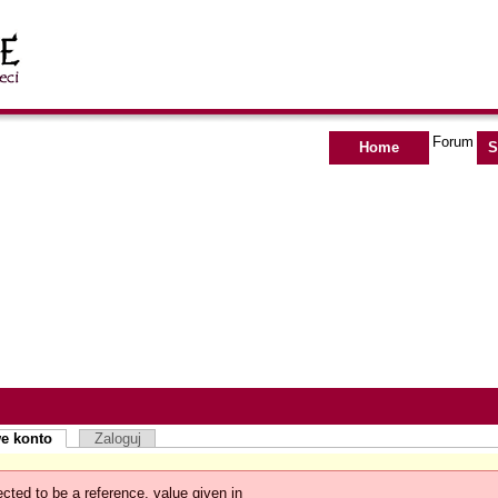
Forum
Home
S
e konto
Zaloguj
cted to be a reference, value given in