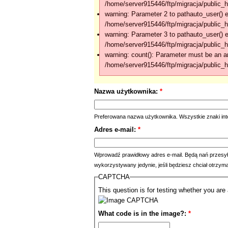
/home/server915446/ftp/migracja/public_h
warning: Parameter 2 to pathauto_user() e
/home/server915446/ftp/migracja/public_h
warning: Parameter 3 to pathauto_user() e
/home/server915446/ftp/migracja/public_h
warning: count(): Parameter must be an ar
/home/server915446/ftp/migracja/public_
Nazwa użytkownika:
*
Preferowana nazwa użytkownika. Wszystkie znaki int
Adres e-mail:
*
Wprowadź prawidłowy adres e-mail. Będą nań przesyła
wykorzystywany jedynie, jeśli będziesz chciał otrzym
CAPTCHA
This question is for testing whether you a
What code is in the image?:
*