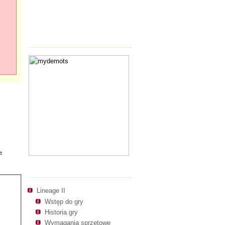
Polecamy
e
Polecamy
Lineage II
Wstęp do gry
Historia gry
Wymagania sprzętowe