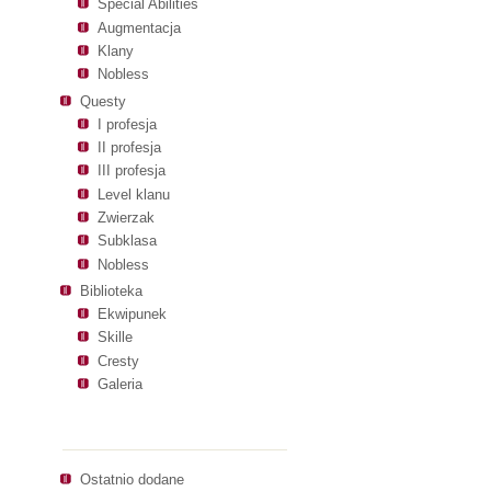
Special Abilities
Augmentacja
Klany
Nobless
Questy
I profesja
II profesja
III profesja
Level klanu
Zwierzak
Subklasa
Nobless
Biblioteka
Ekwipunek
Skille
Cresty
Galeria
Nawigacja
Ostatnio dodane