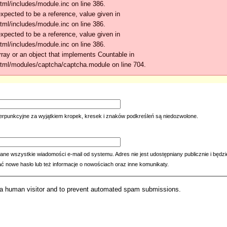
tml/includes/module.inc on line 386.
xpected to be a reference, value given in
tml/includes/module.inc on line 386.
xpected to be a reference, value given in
tml/includes/module.inc on line 386.
ray or an object that implements Countable in
html/modules/captcha/captcha.module on line 704.
erpunkcyjne za wyjątkiem kropek, kresek i znaków podkreśleń są niedozwolone.
ne wszystkie wiadomości e-mail od systemu. Adres nie jest udostępniany publicznie i będzi
ać nowe hasło lub też informacje o nowościach oraz inne komunikaty.
re a human visitor and to prevent automated spam submissions.