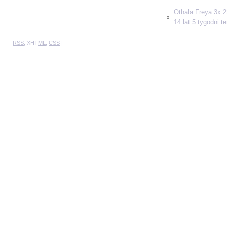
Othala Freya 3x 2
14 lat 5 tygodni t
RSS
,
XHTML
,
CSS
|