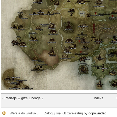
‹ Interfejs w grze Lineage 2
indeks
Wersja do wydruku
Zaloguj się
lub
zarejestruj
by odpowiadać