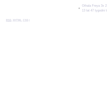
Othala Freya 3x 2
13 lat 47 tygodni
RSS
,
XHTML
,
CSS
|