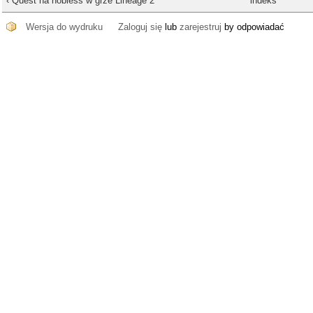
‹ Quest na nobless w grze Lineage 2
indeks
Wersja do wydruku
Zaloguj się
lub
zarejestruj
by odpowiadać