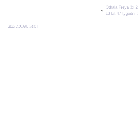
Othala Freya 3x 2
13 lat 47 tygodni
RSS
,
XHTML
,
CSS
|