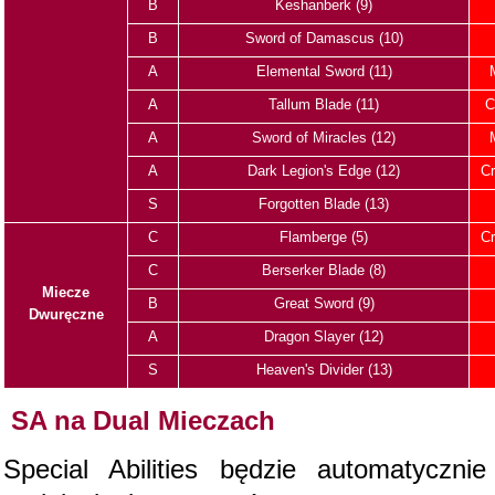
B
Keshanberk (9)
B
Sword of Damascus (10)
A
Elemental Sword (11)
A
Tallum Blade (11)
C
A
Sword of Miracles (12)
A
Dark Legion's Edge (12)
Cr
S
Forgotten Blade (13)
C
Flamberge (5)
Cr
C
Berserker Blade (8)
Miecze
B
Great Sword (9)
Dwuręczne
A
Dragon Slayer (12)
S
Heaven's Divider (13)
SA na Dual Mieczach
Special Abilities będzie automatyczn