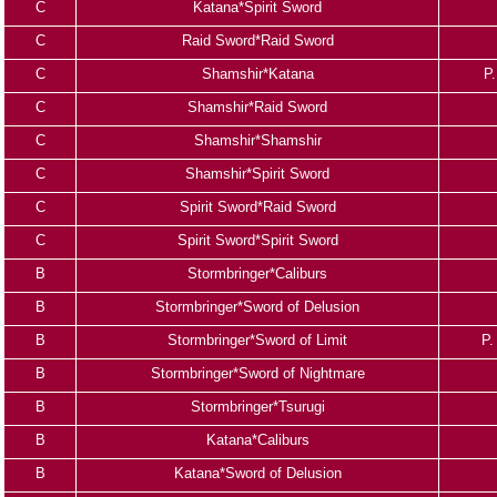
C
Katana*Spirit Sword
C
Raid Sword*Raid Sword
C
Shamshir*Katana
P.
C
Shamshir*Raid Sword
C
Shamshir*Shamshir
C
Shamshir*Spirit Sword
C
Spirit Sword*Raid Sword
C
Spirit Sword*Spirit Sword
B
Stormbringer*Caliburs
B
Stormbringer*Sword of Delusion
B
Stormbringer*Sword of Limit
P.
B
Stormbringer*Sword of Nightmare
B
Stormbringer*Tsurugi
B
Katana*Caliburs
B
Katana*Sword of Delusion