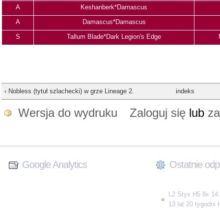
A
Keshanberk*Damascus
A
Damascus*Damascus
S
Tallum Blade*Dark Legion's Edge
‹ Nobless (tytuł szlachecki) w grze Lineage 2.
indeks
Wersja do wydruku
Zaloguj się
lub
za
Google Analytics
Ostatnie odp
L2 Styx H5 8x 14.
13 lat 20 tygodni
.