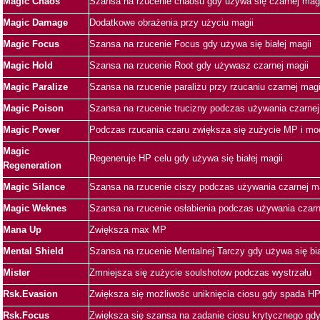
Magic Chaos
Szansa na rzucenie chaosu gdy używa się czarnej magi
Magic Damage
Dodatkowe obrażenia przy użyciu magii
Magic Focus
Szansa na rzucenie Focus gdy używa się białej magii
Magic Hold
Szansa na rzucenie Root gdy używasz czarnej magii
Magic Paralize
Szansa na rzucenie paraliżu przy rzucaniu czarnej magi
Magic Poison
Szansa na rzucenie trucizny podczas używania czarnej
Magic Power
Podczas rzucania czaru zwiększa się zużycie MP i mo
Magic
Regeneruje HP celu gdy używa się białej magii
Regeneration
Magic Silance
Szansa na rzucenie ciszy podczas używania czarnej m
Magic Weknes
Szansa na rzucenie osłabienia podczas używania czarn
Mana Up
Zwiększa max MP
Mental Shield
Szansa na rzucenie Mentalnej Tarczy gdy używa się bia
Mister
Zmniejsza się zużycie soulshotow podczas wystrzału
Rsk.Evasion
Zwiększa się możliwośc uniknięcia ciosu gdy spada H
Rsk.Focus
Zwiększa się szansa na zadanie ciosu krytycznego gd