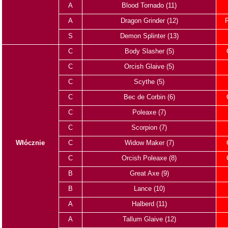
A
Blood Tornado (11)
A
Dragon Grinder (12)
S
Demon Splinter (13)
C
Body Slasher (5)
C
Orcish Glaive (5)
C
Scythe (5)
C
Bec de Corbin (6)
C
Poleaxe (7)
C
Scorpion (7)
Włócznie
C
Widow Maker (7)
C
Orcish Poleaxe (8)
B
Great Axe (9)
B
Lance (10)
A
Halberd (11)
A
Tallum Glaive (12)