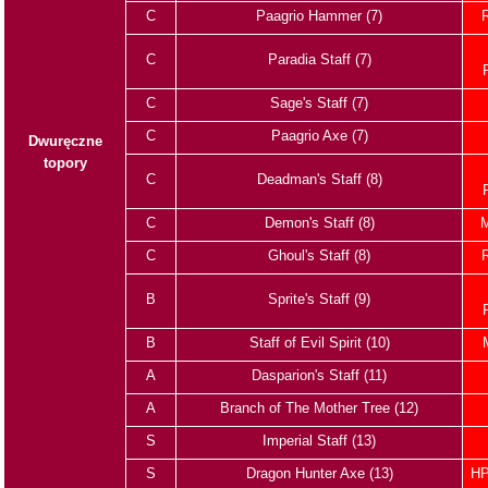
C
Paagrio Hammer (7)
C
Paradia Staff (7)
C
Sage's Staff (7)
C
Paagrio Axe (7)
Dwuręczne
topory
C
Deadman's Staff (8)
C
Demon's Staff (8)
M
C
Ghoul's Staff (8)
B
Sprite's Staff (9)
B
Staff of Evil Spirit (10)
A
Dasparion's Staff (11)
A
Branch of The Mother Tree (12)
S
Imperial Staff (13)
S
Dragon Hunter Axe (13)
HP