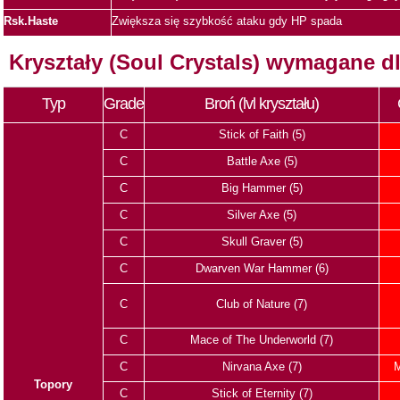
Rsk.Haste
Zwiększa się szybkość ataku gdy HP spada
Kryształy (Soul Crystals) wymagane dl
Typ
Grade
Broń (lvl kryształu)
C
Stick of Faith (5)
C
Battle Axe (5)
C
Big Hammer (5)
C
Silver Axe (5)
C
Skull Graver (5)
C
Dwarven War Hammer (6)
C
Club of Nature (7)
C
Mace of The Underworld (7)
C
Nirvana Axe (7)
M
Topory
C
Stick of Eternity (7)