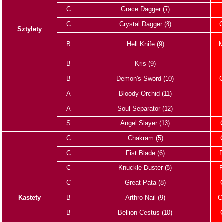
C
Grace Dagger (7)
C
Crystal Dagger (8)
C
Sztylety
B
Hell Knife (9)
M
B
Kris (9)
B
Demon's Sword (10)
C
A
Bloody Orchid (11)
A
Soul Separator (12)
S
Angel Slayer (13)
C
Chakram (5)
C
Fist Blade (6)
C
Knuckle Duster (8)
C
Great Pata (8)
Kastety
B
Arthro Nail (9)
C
B
Bellion Cestus (10)