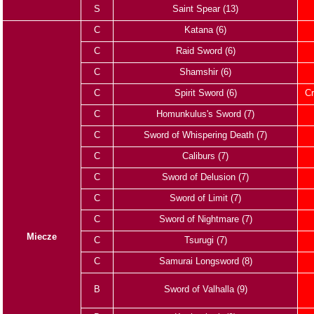
S
Saint Spear (13)
C
Katana (6)
C
Raid Sword (6)
C
Shamshir (6)
C
Spirit Sword (6)
Cr
C
Homunkulus's Sword (7)
C
Sword of Whispering Death (7)
C
Caliburs (7)
C
Sword of Delusion (7)
C
Sword of Limit (7)
C
Sword of Nightmare (7)
Miecze
C
Tsurugi (7)
C
Samurai Longsword (8)
B
Sword of Valhalla (9)