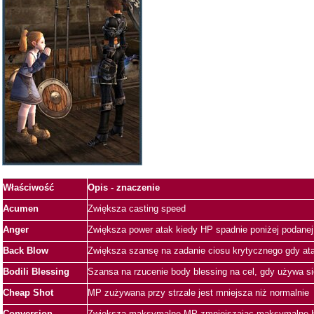
Właściwość
Opis - znaczenie
Acumen
Zwiększa casting speed
Anger
Zwiększa power atak kiedy HP spadnie poniżej podanej
Back Blow
Zwiększa szansę na zadanie ciosu krytycznego gdy at
Bodili Blessing
Szansa na rzucenie body blessing na cel, gdy używa się
Cheap Shot
MP zużywana przy strzale jest mniejsza niż normalnie
Conversion
Zwiększa maksymalne MP zmniejszając maksymalne