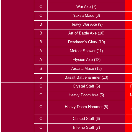
C
War Axe (7)
C
Yaksa Mace (8)
B
Heavy War Axe (9)
B
Art of Battle Axe (10)
B
Deadman's Glory (10)
A
Meteor Shower (11)
A
Elysian Axe (12)
S
Arcana Mace (13)
S
Basalt Battlehammer (13)
C
Crystal Staff (5)
C
Heavy Doom Axe (5)
M
C
Heavy Doom Hammer (5)
C
Cursed Staff (6)
C
Inferno Staff (7)