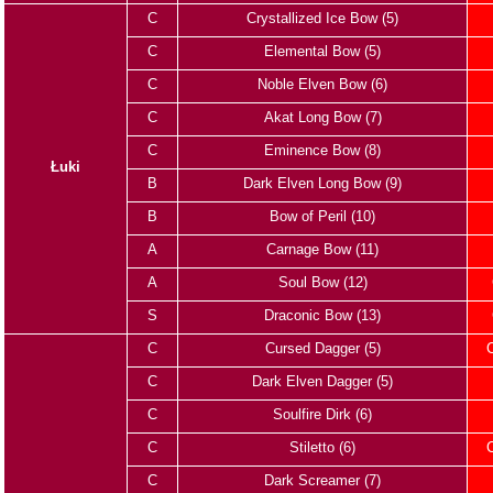
C
Crystallized Ice Bow (5)
C
Elemental Bow (5)
C
Noble Elven Bow (6)
C
Akat Long Bow (7)
C
Eminence Bow (8)
Łuki
B
Dark Elven Long Bow (9)
B
Bow of Peril (10)
A
Carnage Bow (11)
A
Soul Bow (12)
S
Draconic Bow (13)
C
Cursed Dagger (5)
C
C
Dark Elven Dagger (5)
C
Soulfire Dirk (6)
C
Stiletto (6)
C
C
Dark Screamer (7)