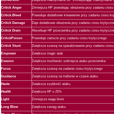
Critick Anger
Zmniejsza HP powodując obrażenia przy zadaniu ciosu
Critick.Bleed
Powoduje dodatkowe krwawienie przy zadaniu ciosu kr
Critick Damage
Daje dodatkowe obrażenia przy zadaniu ciosu krytyczn
Critick Drain
Absorbuje HP przeciwnika przy zadaniu ciosu krytyczn
CritickPoison
Powoduje zatrucie przy zadaniu ciosu krytycznego
Critick Stunt
Zwiększa szansę na sparaliżowanie przy zadaniu ciosu
Empower
Zwiększa magic atak
Evasion
Zwiększa możliwośc uniknięcia ataku przeciwnika
Focus
Zwiększa szansę na zadanie ciosu krytycznego
Guidance
Zwiększa szansę na trafienie w czasie ataku
Haste
Zwiększa szybkość ataku.
Health
Zwiększa HP o 25%
Light
Zmniejsza wagę broni
Long Blow
Zwiększa zasięg ataku