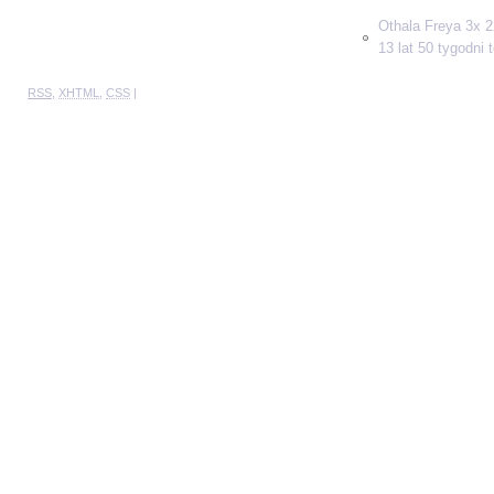
Othala Freya 3x 2
13 lat 50 tygodni
RSS
,
XHTML
,
CSS
|