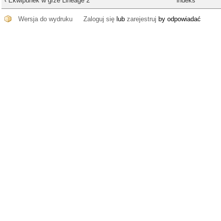
‹ Ekwipunek w grze Lineage 2
indeks
Wersja do wydruku
Zaloguj się
lub
zarejestruj
by odpowiadać