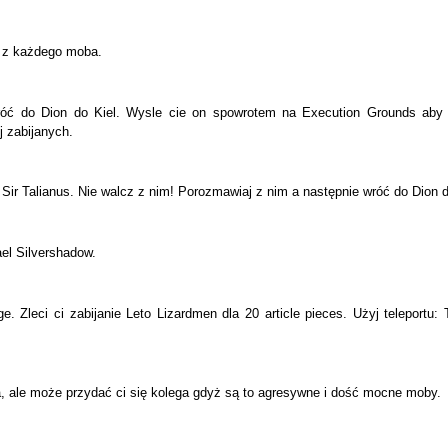
ą z każdego moba.
róć do Dion do Kiel. Wysle cie on spowrotem na Execution Grounds aby 
 zabijanych.
 Sir Talianus. Nie walcz z nim! Porozmawiaj z nim a następnie wróć do Dion d
ael Silvershadow.
e. Zleci ci zabijanie Leto Lizardmen dla 20 article pieces. Użyj teleportu:
 ale może przydać ci się kolega gdyż są to agresywne i dość mocne moby.