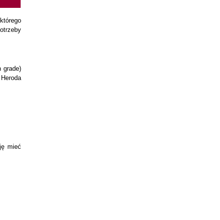
którego
otrzeby
 grade)
 Heroda
uję mieć