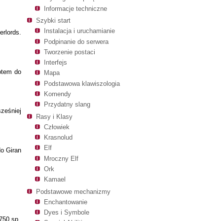
Informacje techniczne
Szybki start
Instalacja i uruchamianie
rlords.
Podpinanie do serwera
Tworzenie postaci
Interfejs
otem do
Mapa
Podstawowa klawiszologia
Komendy
Przydatny slang
ześniej
Rasy i Klasy
Człowiek
Krasnolud
Elf
do Giran
Mroczny Elf
Ork
Kamael
Podstawowe mechanizmy
Enchantowanie
Dyes i Symbole
750 sp.