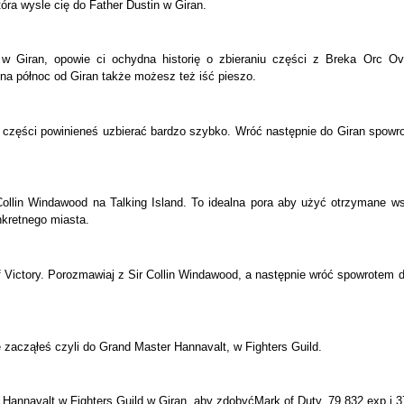
óra wysle cię do Father Dustin w Giran.
w Giran, opowie ci ochydna historię o zbieraniu części z Breka Orc Ove
o na północ od Giran także możesz też iść pieszo.
e części powinieneś uzbierać bardzo szybko. Wróć następnie do Giran spowr
 Collin Windawood na Talking Island. To idealna pora aby użyć otrzymane ws
nkretnego miasta.
of Victory. Porozmawiaj z Sir Collin Windawood, a następnie wróć spowrotem 
 zacząłeś czyli do Grand Master Hannavalt, w Fighters Guild.
Hannavalt w Fighters Guild w Giran, aby zdobyćMark of Duty, 79,832 exp i 3