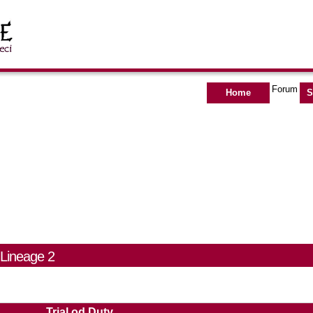
Forum
Home
S
 Lineage 2
Trial od Duty