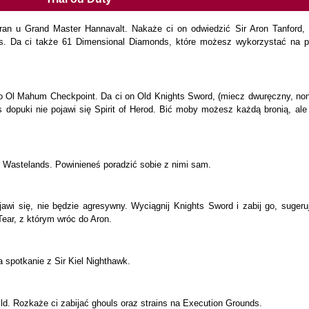
an u Grand Master Hannavalt. Nakaże ci on odwiedzić Sir Aron Tanford, 
ds. Da ci także 61 Dimensional Diamonds, które możesz wykorzystać na p
ko Ol Mahum Checkpoint. Da ci on Old Knights Sword, (miecz dwuręczny, non
s dopuki nie pojawi się Spirit of Herod. Bić moby możesz każdą bronią, ale
 Wastelands. Powinieneś poradzić sobie z nimi sam.
jawi się, nie będzie agresywny. Wyciągnij Knights Sword i zabij go, suger
ear, z którym wróc do Aron.
a spotkanie z Sir Kiel Nighthawk.
ild. Rozkaże ci zabijać ghouls oraz strains na Execution Grounds.