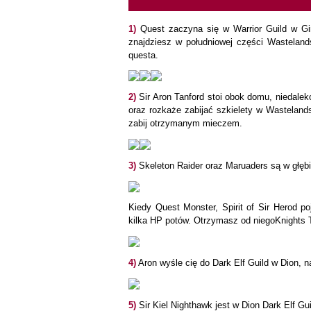
1)
Quest zaczyna się w Warrior Guild w Gir
znajdziesz w południowej części Wastelan
questa.
2)
Sir Aron Tanford stoi obok domu, niedale
oraz rozkaże zabijać szkielety w Wasteland
zabij otrzymanym mieczem.
3)
Skeleton Raider oraz Maruaders są w głębi
Kiedy Quest Monster, Spirit of Sir Herod po
kilka HP potów. Otrzymasz od niegoKnights T
4)
Aron wyśle cię do Dark Elf Guild w Dion, n
5)
Sir Kiel Nighthawk jest w Dion Dark Elf Gu