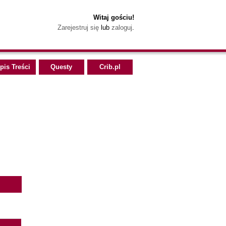
Witaj gościu!
Zarejestruj się
lub
zaloguj
.
pis Treści
Questy
Crib.pl