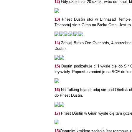
12)
Gdy uzbierasz 20 sztuk, wróć do Isael, kt
13)
Priest Dustin stoi w Einhasad Temple 
Teleportuj sie z Giran na Breka Orcs. Jest t
14)
Zabijaj Breka Orc Overlords, 4 potrzebn
Dustin.
15)
Dustin podizękuje ci i wysle cię do Sir
kryształy. Poprostu zamień je na SOE do ko
16)
Na Talking Island, udaj się pod Obelisk 
do Priest Dustin.
17)
Priest Dustin w Giran wyśle cię tam gdzie
18)
Ostatnim krokiem zadania jest rozmowa z 