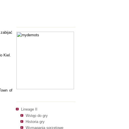
Polecamy
zabijać
o Kiel.
 Town of
Polecamy
Lineage II
Wstęp do gry
Historia gry
Wymagania sprzętowe