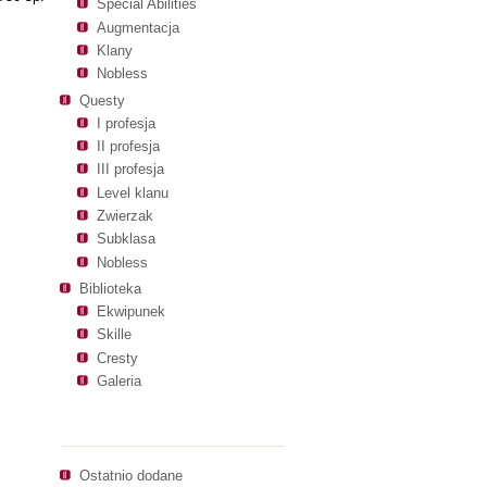
Special Abilities
Augmentacja
Klany
Nobless
Questy
I profesja
II profesja
III profesja
Level klanu
Zwierzak
Subklasa
Nobless
Biblioteka
Ekwipunek
Skille
Cresty
Galeria
Nawigacja
Ostatnio dodane