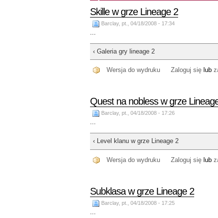
Skille w grze Lineage 2
Barclay, pt., 04/18/2008 - 17:34
...
‹ Galeria gry lineage 2
Wersja do wydruku
Zaloguj się
lub
z
Quest na nobless w grze Lineag
Barclay, pt., 04/18/2008 - 17:26
...
‹ Level klanu w grze Lineage 2
Wersja do wydruku
Zaloguj się
lub
z
Subklasa w grze Lineage 2
Barclay, pt., 04/18/2008 - 17:25
...