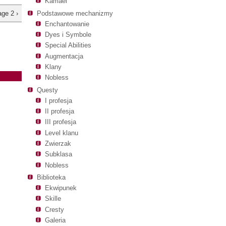
Kamael
Podstawowe mechanizmy
age 2 ›
Enchantowanie
Dyes i Symbole
Special Abilities
Augmentacja
Klany
Nobless
Questy
I profesja
II profesja
III profesja
Level klanu
Zwierzak
Subklasa
Nobless
Biblioteka
Ekwipunek
Skille
Cresty
Galeria