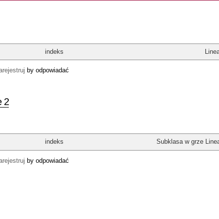
indeks
Linea
arejestruj
by odpowiadać
e 2
indeks
Subklasa w grze Linea
arejestruj
by odpowiadać