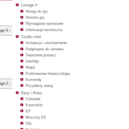
Lineage II
Wstęp do gry
Historia gry
Wymagania sprzętowe
Informacje techniczne
ge II ›
Szybki start
Instalacja i uruchamianie
Podpinanie do serwera
Tworzenie postaci
Interfejs
Mapa
Podstawowa klawiszologia
Komendy
ge 2 ›
Przydatny slang
Rasy i Klasy
Człowiek
Krasnolud
Elf
Mroczny Elf
Ork