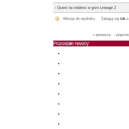
‹ Quest na nobless w grze Lineage 2
Wersja do wydruku
Zaloguj się
lub
z
« pierwsza
‹ poprze
Pozostałe news'y: