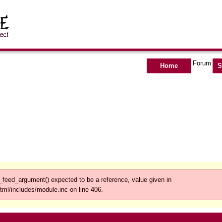
Forum
Home
S
feed_argument() expected to be a reference, value given in
tml/includes/module.inc on line 406.