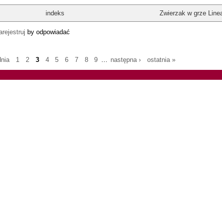
indeks
Zwierzak w grze Line
arejestruj
by odpowiadać
dnia
1
2
3
4
5
6
7
8
9
…
następna ›
ostatnia »