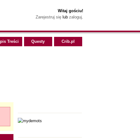
Witaj gościu!
Zarejestruj się
lub
zaloguj
.
pis Treści
Questy
Crib.pl
Polecamy
Polecamy