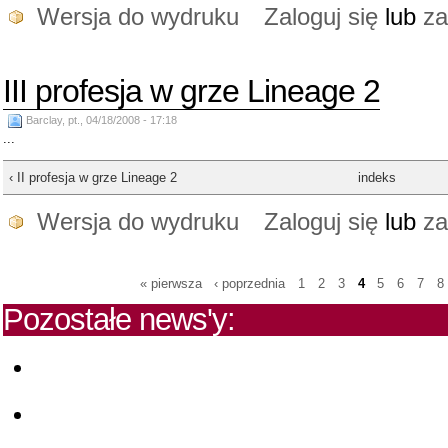
Wersja do wydruku
Zaloguj się
lub
za
III profesja w grze Lineage 2
Barclay, pt., 04/18/2008 - 17:18
...
‹ II profesja w grze Lineage 2
indeks
Wersja do wydruku
Zaloguj się
lub
za
« pierwsza
‹ poprzednia
1
2
3
4
5
6
7
8
Pozostałe news'y: