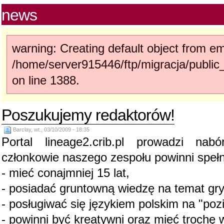
news
warning: Creating default object from em
/home/server915446/ftp/migracja/publ
on line 1388.
Poszukujemy redaktorów!
Barclay, wt., 03/10/2009 - 18:35
Portal lineage2.crib.pl prowadzi nab
członkowie naszego zespołu powinni speł
- mieć conajmniej 15 lat,
- posiadać gruntowną wiedzę na temat gry
- posługiwać się językiem polskim na "poz
- powinni być kreatywni oraz mieć trochę