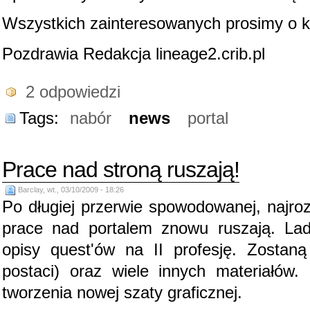
Wszystkich zainteresowanych prosimy o ko
Pozdrawia Redakcja lineage2.crib.pl
2 odpowiedzi
Tags:
nabór
news
portal
Prace nad stroną ruszają!
Barclay, wt., 03/10/2009 - 18:26
Po długiej przerwie spowodowanej, najro
prace nad portalem znowu ruszają. La
opisy quest'ów na II profesję. Zostaną
postaci) oraz wiele innych materiałów.
tworzenia nowej szaty graficznej.