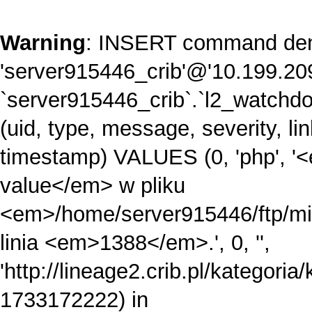
Warning
: INSERT command den
'server915446_crib'@'10.199.209
`server915446_crib`.`l2_watch
(uid, type, message, severity, lin
timestamp) VALUES (0, 'php', '<
value</em> w pliku
<em>/home/server915446/ftp/mi
linia <em>1388</em>.', 0, '',
'http://lineage2.crib.pl/kategoria/
1733172222) in