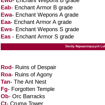
Ewb
- Enchant Wepons B grade
Eab
- Enchant Armor B grade
Ewa
- Enchant Wepons A grade
Eaa
- Enchant Armor A grade
Ews
- Enchant Wepons S grade
Eas
- Enchant Armor S grade
Skróty Najważniejszych Lok
Rod
- Ruins of Despair
Roa
- Ruins of Agony
Tan
- The Ant Nest
Fg
- Forgotten Temple
Ob
- Orc Barracks
Ct
- Cruma Tower