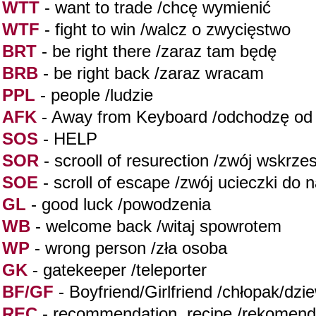
WTT
- want to trade /chcę wymienić
WTF
- fight to win /walcz o zwycięstwo
BRT
- be right there /zaraz tam będę
BRB
- be right back /zaraz wracam
PPL
- people /ludzie
AFK
- Away from Keyboard /odchodzę od 
SOS
- HELP
SOR
- scrooll of resurection /zwój wskrze
SOE
- scroll of escape /zwój ucieczki do 
GL
- good luck /powodzenia
WB
- welcome back /witaj spowrotem
WP
- wrong person /zła osoba
GK
- gatekeeper /teleporter
BF/GF
- Boyfriend/Girlfriend /chłopak/dz
REC
- recommendation, recipe /rekomend