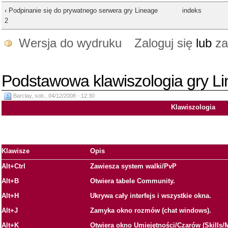
‹ Podpinanie się do prywatnego serwera gry Lineage
indeks
2
Wersja do wydruku
Zaloguj się
lub
za
Podstawowa klawiszologia gry L
Barclay, sob., 04/12/2008 - 12:30
Klawiszologia
Klawisze
Opis
Alt+Ctrl
Zawiesza system walki/PvP
Alt+B
Otwiera tabele Community.
Alt+H
Ukrywa cały interfejs i wszystkie okna.
Alt+J
Zamyka okno rozmów (chat windows).
Alt+K
Otwiera okno Umiejętności/Czarów (Skills/M