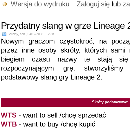
Wersja do wydruku
Zaloguj się
lub
za
Przydatny slang w grze Lineage 
Barclay, sob., 04/12/2008 - 12:38
Nowym graczom częstokroć, na począt
przez inne osoby skróty, których sami 
biegiem czasu nazwy te stają si
rozpoczynającym grę, stworzyliśmy 
podstawowy slang gry Lineage 2.
Skróty podstawowe:
WTS
- want to sell /chcę sprzedać
WTB
- want to buy /chcę kupić