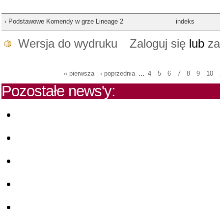
‹ Podstawowe Komendy w grze Lineage 2
indeks
Wersja do wydruku
Zaloguj się
lub
za
« pierwsza
‹ poprzednia
…
4
5
6
7
8
9
10
Pozostałe news'y: