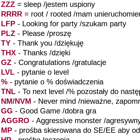
ZZZ
= sleep /jestem uspiony
RRRR
= root / rooted /mam unieruchomie
LFP
- Looking for party /szukam party
PLZ
- Please /proszę
TY
- Thank you /dziękuję
THX
- Thanks /dzięki
GZ
- Congratulations /gratulacje
LVL
- pytanie o level
%
- pytanie o % doświadczenia
TNL
- To next level /% pozostały do nastę
NM/NVM
- Never mind /nieważne, zapomn
GG
- Good Game /dobra gra
AGGRO
- Aggressive monster /agresywn
MP
- prośba skierowana do SE/EE aby o
HP
- prośba leczenia