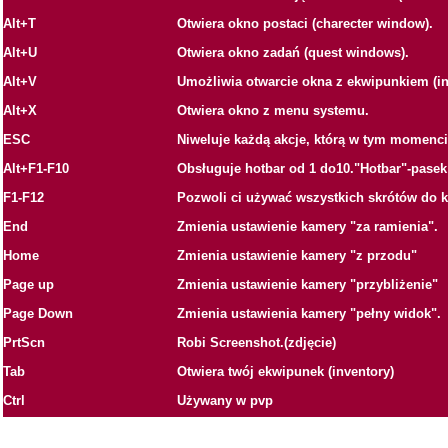
Alt+T
Otwiera okno postaci (charecter window).
Alt+U
Otwiera okno zadań (quest windows).
Alt+V
Umożliwia otwarcie okna z ekwipunkiem (in
Alt+X
Otwiera okno z menu systemu.
ESC
Niweluje każdą akcje, którą w tym momenc
Alt+F1-F10
Obsługuje hotbar od 1 do10."Hotbar"-pasek 
F1-F12
Pozwoli ci używać wszystkich skrótów do k
End
Zmienia ustawienie kamery "za ramienia".
Home
Zmienia ustawienie kamery "z przodu"
Page up
Zmienia ustawienie kamery "przybliżenie"
Page Down
Zmienia ustawienia kamery "pełny widok".
PrtScn
Robi Screenshot.(zdjęcie)
Tab
Otwiera twój ekwipunek (inventory)
Ctrl
Używany w pvp