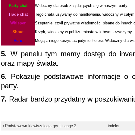
Party chat
Widoczny dla osób znajdujących się w naszym party.
Trade chat
Tego chata używamy do handlowania, widoczny w całym 
Whisper
Szeptanie, czyli prywatne wiadomości pisane do innych 
Shout
Krzyk, widoczny w pobliżu miasta w którym krzyczymy.
Hero
Mogą z niego korzystać jedynie Herosi. Widoczny dla ws
5.
W panelu tym mamy dostęp do inventor
oraz mapy świata.
6.
Pokazuje podstawowe informacje o o
party.
7.
Radar bardzo przydatny w poszukiwani
‹ Podstawowa klawiszologia gry Lineage 2
indeks