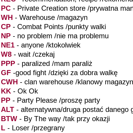
PC
- Private Creation store /prywatna ma
WH
- Warehouse /magazyn
CP
- Combat Points /punkty walki
NP
- no problem /nie ma problemu
NE1
- anyone /ktokolwiek
W8
- wait /czekaj
PPP
- paralized /mam paraliż
GF
-good fight /dzięki za dobra walkę
CWH
- clan warehouse /klanowy magazy
KK
- Ok Ok
PP
- Party Please /proszę party
ALT
- alternatywna/druga postać danego 
BTW
- By The way /tak przy okazji
L
- Loser /przegrany