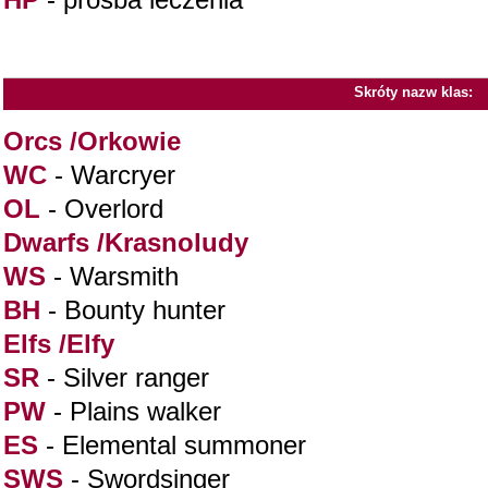
Skróty nazw klas:
Orcs /Orkowie
WC
- Warcryer
OL
- Overlord
Dwarfs /Krasnoludy
WS
- Warsmith
BH
- Bounty hunter
Elfs /Elfy
SR
- Silver ranger
PW
- Plains walker
ES
- Elemental summoner
SWS
- Swordsinger